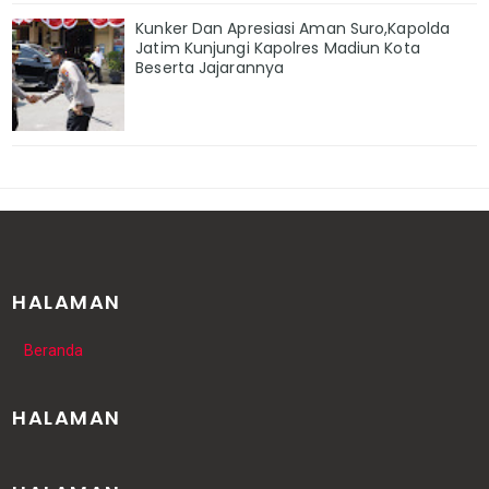
Kunker Dan Apresiasi Aman Suro,Kapolda
Jatim Kunjungi Kapolres Madiun Kota
Beserta Jajarannya
HALAMAN
Beranda
HALAMAN