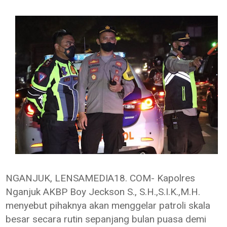
NGANJUK, LENSAMEDIA18. COM- Kapolres
Nganjuk AKBP Boy Jeckson S., S.H.,S.I.K.,M.H.
menyebut pihaknya akan menggelar patroli skala
besar secara rutin sepanjang bulan puasa demi