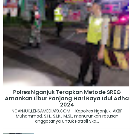
Polres Nganjuk Terapkan Metode SREG
Amankan Libur Panjang Hari Raya Idul Adha
2024
NGANJUK,LENSAMEDIA19.COM – Kapolres Nganjuk, AKBP
Muhammad, S.H., S.I.K., M.Si., menurunkan ratusan
anggotanya untuk Patroli Ska...