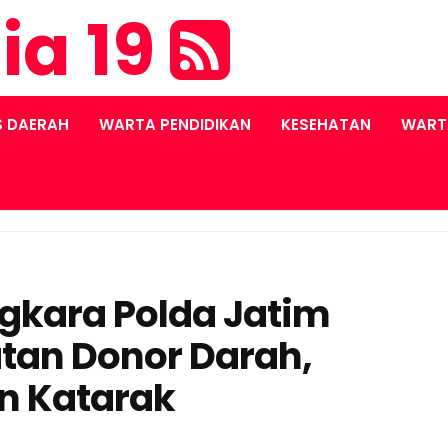
ia 19
S DAERAH
WARTA PENDIDIKAN
KESEHATAN
WART
kara Polda Jatim
tan Donor Darah,
n Katarak