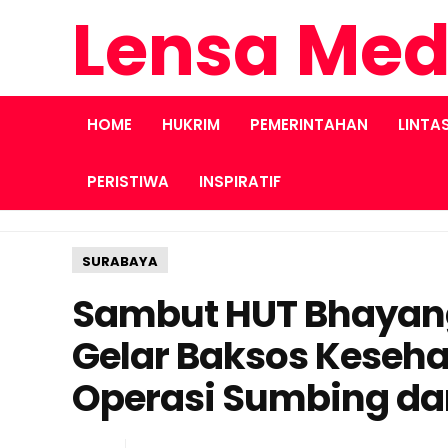
Lensa Med
HOME
HUKRIM
PEMERINTAHAN
LINTA
PERISTIWA
INSPIRATIF
SURABAYA
Sambut HUT Bhayang
Gelar Baksos Keseha
Operasi Sumbing da