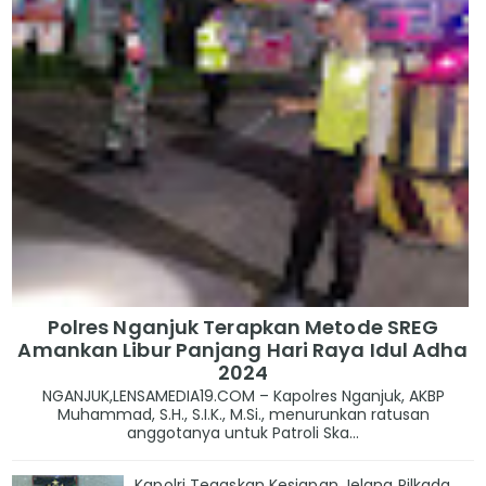
Polres Nganjuk Terapkan Metode SREG
Amankan Libur Panjang Hari Raya Idul Adha
2024
NGANJUK,LENSAMEDIA19.COM – Kapolres Nganjuk, AKBP
Muhammad, S.H., S.I.K., M.Si., menurunkan ratusan
anggotanya untuk Patroli Ska...
Kapolri Tegaskan Kesiapan Jelang Pilkada