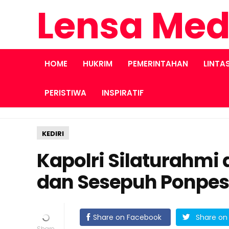
Lensa Med
HOME
HUKRIM
PEMERINTAHAN
LINTA
PERISTIWA
INSPIRATIF
KEDIRI
Kapolri Silaturahm
dan Sesepuh Ponpes A
Share on Facebook
Share on 