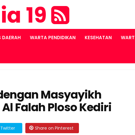
ia 19
S DAERAH
WARTA PENDIDIKAN
KESEHATAN
WART
i dengan Masyayikh
l Falah Ploso Kediri
Twitter
Share on Pinterest