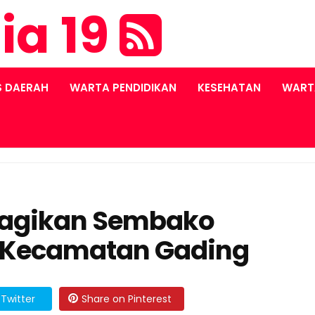
ia 19
S DAERAH
WARTA PENDIDIKAN
KESEHATAN
WART
 Bagikan Sembako
 Kecamatan Gading
Twitter
Share on Pinterest