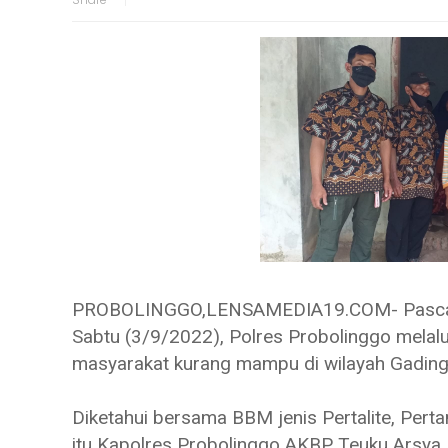
PROBOLINGGO,LENSAMEDIA19.COM- Pasca ke
Sabtu (3/9/2022), Polres Probolinggo mela
masyarakat kurang mampu di wilayah Gadin
Diketahui bersama BBM jenis Pertalite, Pert
itu Kapolres Probolinggo AKBP Teuku Arsya 