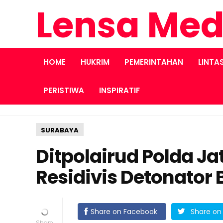
Lensa Med
HOME
HUKRIM
PEMERINTAHAN
LINTA
PERISTIWA
INSPIRATIF
SURABAYA
Ditpolairud Polda J
Residivis Detonator
Share on Facebook
Share on 