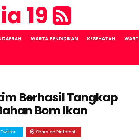
ia 19
S DAERAH
WARTA PENDIDIKAN
KESEHATAN
WART
atim Berhasil Tangkap
 Bahan Bom Ikan
Twitter
Share on Pinterest