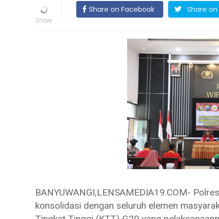
Share on Facebook
Share on 
BANYUWANGI,LENSAMEDIA19.COM- Polresta
konsolidasi dengan seluruh elemen masyara
Tingkat Tinggi (KTT) G20 yang pelaksanaann