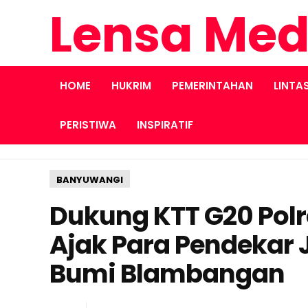
Lensa Med
HOME
HUKRIM
PEMERINTAHAN
LINTA
PERISTIWA
INSPIRATIF
BANYUWANGI
Dukung KTT G20 Pol
Ajak Para Pendekar 
Bumi Blambangan