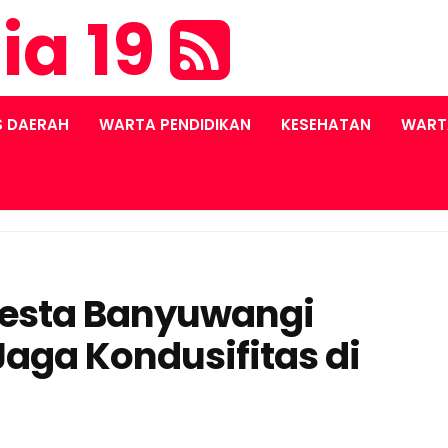
ia 19
S DAERAH
WARTA PENDIDIKAN
KESEHATAN
WART
resta Banyuwangi
Jaga Kondusifitas di