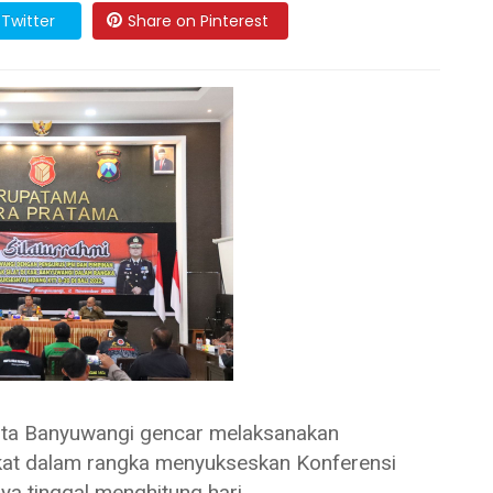
Twitter
Share on Pinterest
 Banyuwangi gencar melaksanakan
kat dalam rangka menyukseskan Konferensi
ya tinggal menghitung hari.