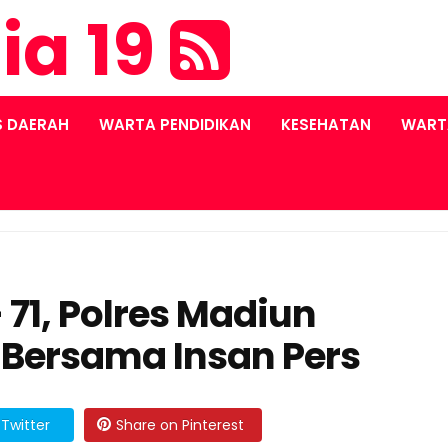
ia 19
S DAERAH
WARTA PENDIDIKAN
KESEHATAN
WART
 71, Polres Madiun
 Bersama Insan Pers
Twitter
Share on Pinterest