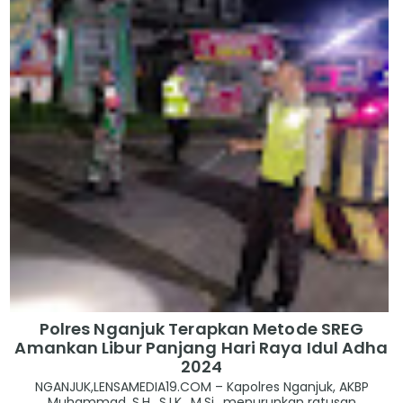
Polres Nganjuk Terapkan Metode SREG
Amankan Libur Panjang Hari Raya Idul Adha
2024
NGANJUK,LENSAMEDIA19.COM – Kapolres Nganjuk, AKBP
Muhammad, S.H., S.I.K., M.Si., menurunkan ratusan