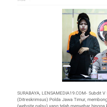
SURABAYA, LENSAMEDIA19.COM- Subdit V Sib
(Ditreskrimsus) Polda Jawa Timur, membon
(website palsu) yang telah menyebar hingga 