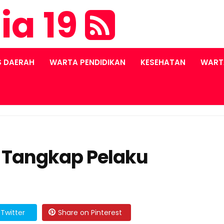
ia 19
S DAERAH
WARTA PENDIDIKAN
KESEHATAN
WART
l Tangkap Pelaku
Twitter
Share on Pinterest