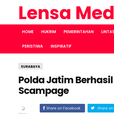
Lensa Med
HOME
HUKRIM
PEMERINTAHAN
LINTA
PERISTIWA
INSPIRATIF
SURABAYA
Polda Jatim Berhasi
Scampage
Share on Facebook
Share on 