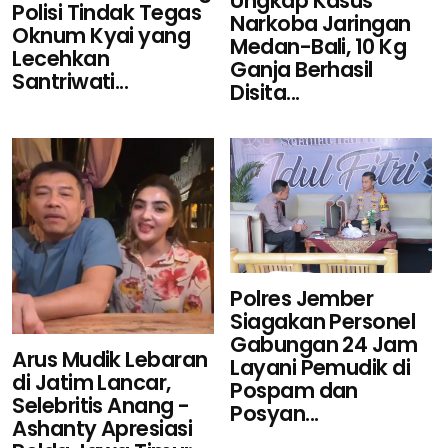
Ungkap Kasus
Polisi Tindak Tegas
Narkoba Jaringan
Oknum Kyai yang
Medan-Bali, 10 Kg
Lecehkan
Ganja Berhasil
Santriwati...
Disita...
Polres Jember
Siagakan Personel
Gabungan 24 Jam
Arus Mudik Lebaran
Layani Pemudik di
di Jatim Lancar,
Pospam dan
Selebritis Anang -
Posyan...
Ashanty Apresiasi