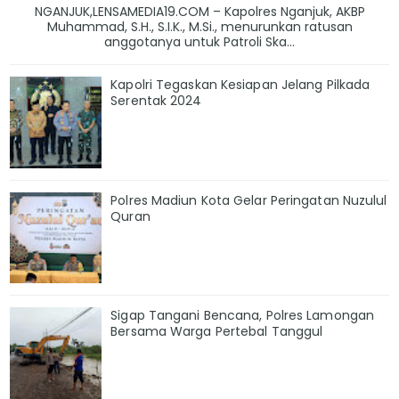
NGANJUK,LENSAMEDIA19.COM – Kapolres Nganjuk, AKBP
Muhammad, S.H., S.I.K., M.Si., menurunkan ratusan
anggotanya untuk Patroli Ska...
Kapolri Tegaskan Kesiapan Jelang Pilkada
Serentak 2024
Polres Madiun Kota Gelar Peringatan Nuzulul
Quran
Sigap Tangani Bencana, Polres Lamongan
Bersama Warga Pertebal Tanggul