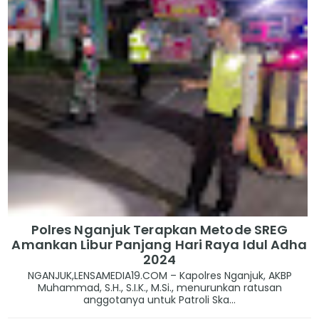
Polres Nganjuk Terapkan Metode SREG
Amankan Libur Panjang Hari Raya Idul Adha
2024
NGANJUK,LENSAMEDIA19.COM – Kapolres Nganjuk, AKBP
Muhammad, S.H., S.I.K., M.Si., menurunkan ratusan
anggotanya untuk Patroli Ska...