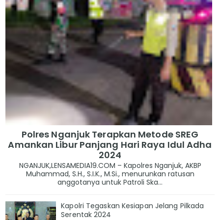
Polres Nganjuk Terapkan Metode SREG
Amankan Libur Panjang Hari Raya Idul Adha
2024
NGANJUK,LENSAMEDIA19.COM – Kapolres Nganjuk, AKBP
Muhammad, S.H., S.I.K., M.Si., menurunkan ratusan
anggotanya untuk Patroli Ska...
Kapolri Tegaskan Kesiapan Jelang Pilkada
Serentak 2024