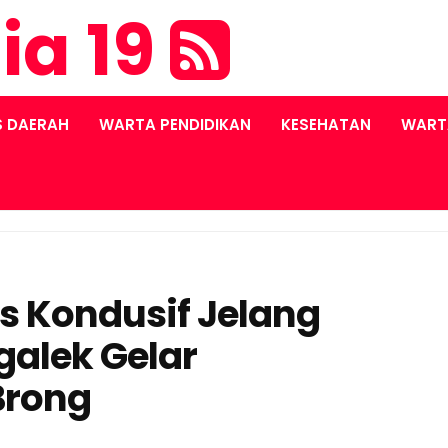
ia 19
S DAERAH
WARTA PENDIDIKAN
KESEHATAN
WART
 Kondusif Jelang
galek Gelar
Brong