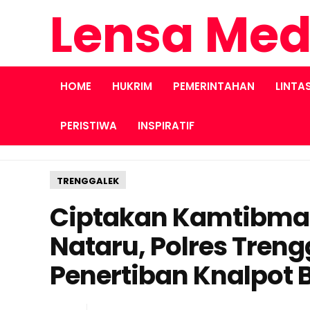
Lensa Med
HOME
HUKRIM
PEMERINTAHAN
LINTA
PERISTIWA
INSPIRATIF
TRENGGALEK
Ciptakan Kamtibmas
Nataru, Polres Treng
Penertiban Knalpot 