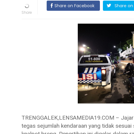
Share on Facebook
Share on 
TRENGGALEK,LENSAMEDIA19.COM – Jajaran 
tegas sejumlah kendaraan yang tidak sesuai 
knalpot brong. Penertiban ini digelar dalam