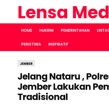
Lensa Med
HOME
HUKRIM
PEMERINTAHAN
LINTA
PERISTIWA
INSPIRATIF
JEMBER
Jelang Nataru , Pol
Jember Lakukan Pe
Tradisional