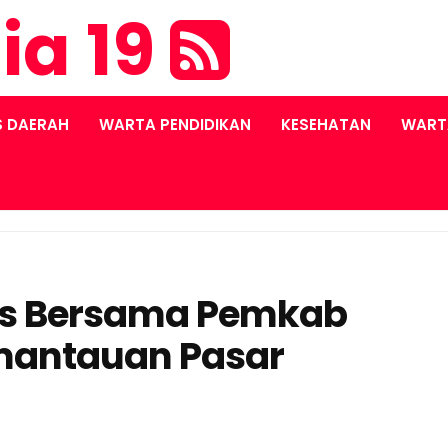
ia 19
S DAERAH
WARTA PENDIDIKAN
KESEHATAN
WART
res Bersama Pemkab
mantauan Pasar