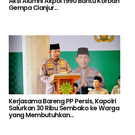
Aksi Alumni Akpol 1990 Bantu Korban
Gempa Cianjur...
Kerjasama Bareng PP Persis, Kapolri
Salurkan 30 Ribu Sembako ke Warga
yang Membutuhkan...