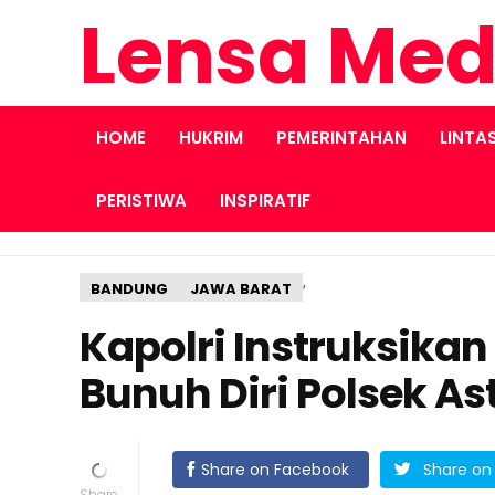
Lensa Med
HOME
HUKRIM
PEMERINTAHAN
LINTA
PERISTIWA
INSPIRATIF
,
BANDUNG
JAWA BARAT
Kapolri Instruksika
Bunuh Diri Polsek A
Share on Facebook
Share on 