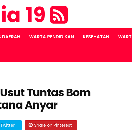
ia 19
S DAERAH
WARTA PENDIDIKAN
KESEHATAN
WART
n Usut Tuntas Bom
stana Anyar
Twitter
Share on Pinterest