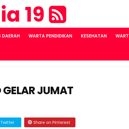
ia 19
S DAERAH
WARTA PENDIDIKAN
KESEHATAN
WART
 GELAR JUMAT
Twitter
Share on Pinterest