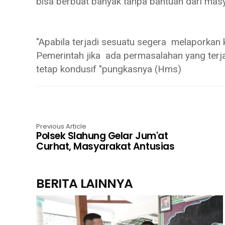
bisa berbuat banyak tanpa bantuan dari mas
"Apabila terjadi sesuatu segera melaporkan
Pemerintah jika ada permasalahan yang terja
tetap kondusif "pungkasnya (Hms)
Previous Article
Polsek Slahung Gelar Jum'at
Curhat, Masyarakat Antusias
BERITA LAINNYA