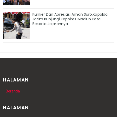
Kunker Dan Apresiasi Aman Suro,Kapolda
Jatim Kunjungi Kapolres Madiun Kota
Beserta Jajarannya
HALAMAN
Beranda
HALAMAN