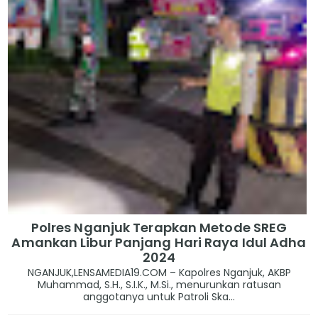
Polres Nganjuk Terapkan Metode SREG
Amankan Libur Panjang Hari Raya Idul Adha
2024
NGANJUK,LENSAMEDIA19.COM – Kapolres Nganjuk, AKBP
Muhammad, S.H., S.I.K., M.Si., menurunkan ratusan
anggotanya untuk Patroli Ska...