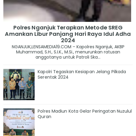
Polres Nganjuk Terapkan Metode SREG
Amankan Libur Panjang Hari Raya Idul Adha
2024
NGANJUK,LENSAMEDIA19.COM – Kapolres Nganjuk, AKBP
Muhammad, S.H., S.I.K., M.Si., menurunkan ratusan
anggotanya untuk Patroli Ska...
Kapolri Tegaskan Kesiapan Jelang Pilkada
Serentak 2024
Polres Madiun Kota Gelar Peringatan Nuzulul
Quran