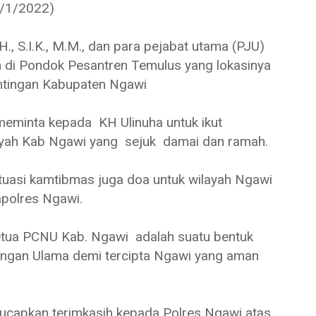
(2/1/2022)
, S.I.K., M.M., dan para pejabat utama (PJU)
n di Pondok Pesantren Temulus yang lokasinya
ntingan Kabupaten Ngawi
eminta kepada KH Ulinuha untuk ikut
ayah Kab Ngawi yang sejuk damai dan ramah.
tuasi kamtibmas juga doa untuk wilayah Ngawi
apolres Ngawi.
etua PCNU Kab. Ngawi adalah suatu bentuk
dengan Ulama demi tercipta Ngawi yang aman
capkan terimkasih kepada Polres Ngawi atas