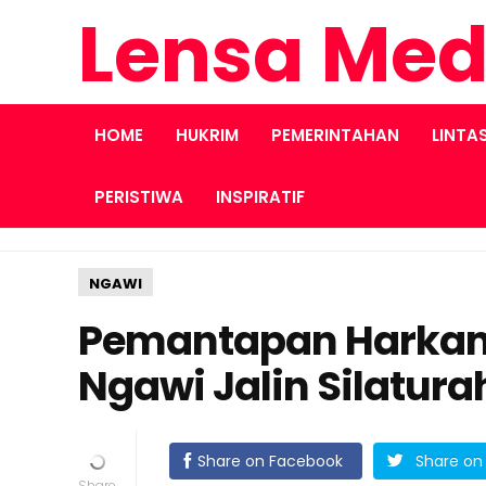
Lensa Med
HOME
HUKRIM
PEMERINTAHAN
LINTA
PERISTIWA
INSPIRATIF
NGAWI
Pemantapan Harkam
Ngawi Jalin Silatu
Share on Facebook
Share on 