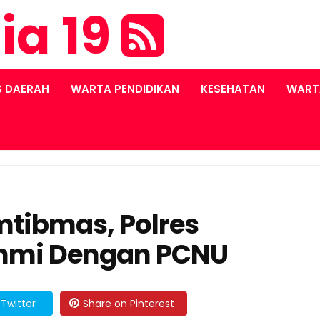
ia 19
S DAERAH
WARTA PENDIDIKAN
KESEHATAN
WART
tibmas, Polres
rahmi Dengan PCNU
Twitter
Share on Pinterest