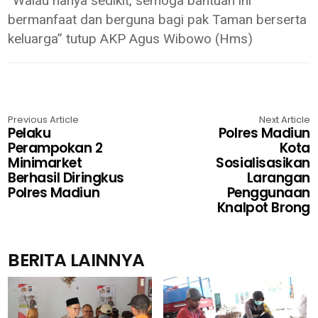
“Walau hanya sedikit, semoga bantuan ini
bermanfaat dan berguna bagi pak Taman berserta
keluarga” tutup AKP Agus Wibowo (Hms)
Previous Article
Next Article
Pelaku
Polres Madiun
Perampokan 2
Kota
Minimarket
Sosialisasikan
Berhasil Diringkus
Larangan
Polres Madiun
Penggunaan
Knalpot Brong
BERITA LAINNYA