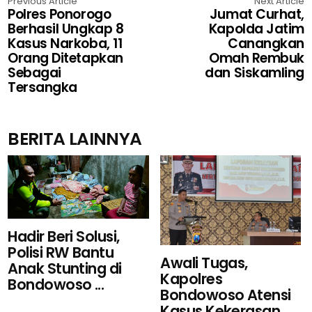
Previous Article
Next Article
Polres Ponorogo
Jumat Curhat,
Berhasil Ungkap 8
Kapolda Jatim
Kasus Narkoba, 11
Canangkan
Orang Ditetapkan
Omah Rembuk
Sebagai
dan Siskamling
Tersangka
BERITA LAINNYA
Hadir Beri Solusi,
Polisi RW Bantu
Awali Tugas,
Anak Stunting di
Kapolres
Bondowoso ...
Bondowoso Atensi
Kasus Kekerasan