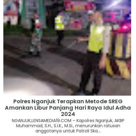
Polres Nganjuk Terapkan Metode SREG
Amankan Libur Panjang Hari Raya Idul Adha
2024
NGANJUK,LENSAMEDIA19.COM – Kapolres Nganjuk, AKBP
Muhammad, S.H., S.I.K., M.Si., menurunkan ratusan
anggotanya untuk Patroli Ska...