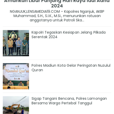
Amankan Libur Panjang Hari Raya Idul Adha
2024
NGANJUK,LENSAMEDIA19.COM – Kapolres Nganjuk, AKBP
Muhammad, S.H., S.I.K., M.Si., menurunkan ratusan
anggotanya untuk Patroli Ska...
Kapolri Tegaskan Kesiapan Jelang Pilkada
Serentak 2024
Polres Madiun Kota Gelar Peringatan Nuzulul
Quran
Sigap Tangani Bencana, Polres Lamongan
Bersama Warga Pertebal Tanggul