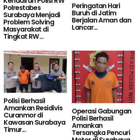
Kehadiran Polisi RW
Peringatan Hari
Polrestabes
Buruh di Jatim
Surabaya Menjadi
Berjalan Aman dan
Problem Solving
Lancar...
Masyarakat di
Tingkat RW...
Polisi Berhasil
Amankan Residivis
Operasi Gabungan
Curanmor di
Polisi Berhasil
Kawasan Surabaya
Amankan
Timur...
Tersangka Pencuri
Motor di Surabaya...