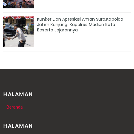
Kunker Dan Apresiasi Aman Suro,Kapolda
Jatim Kunjungi Kapolres Madiun Kota
Beserta Jajarannya
HALAMAN
Beranda
HALAMAN