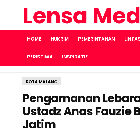
Lensa Med
HOME
HUKRIM
PEMERINTAHAN
LINTA
PERISTIWA
INSPIRATIF
KOTA MALANG
Pengamanan Lebaran 
Ustadz Anas Fauzie B
Jatim