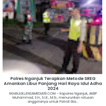
Polres Nganjuk Terapkan Metode SREG
Amankan Libur Panjang Hari Raya Idul Adha
2024
NGANJUK,LENSAMEDIA19.COM – Kapolres Nganjuk, AKBP
Muhammad, S.H., S.I.K., M.Si., menurunkan ratusan
anggotanya untuk Patroli Ska...