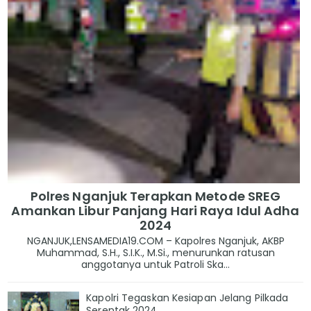
Polres Nganjuk Terapkan Metode SREG
Amankan Libur Panjang Hari Raya Idul Adha
2024
NGANJUK,LENSAMEDIA19.COM – Kapolres Nganjuk, AKBP
Muhammad, S.H., S.I.K., M.Si., menurunkan ratusan
anggotanya untuk Patroli Ska...
Kapolri Tegaskan Kesiapan Jelang Pilkada
Serentak 2024