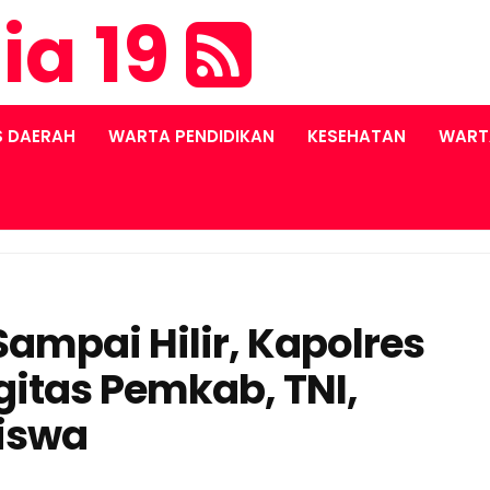
ia 19
S DAERAH
WARTA PENDIDIKAN
KESEHATAN
WART
ampai Hilir, Kapolres
gitas Pemkab, TNI,
iswa