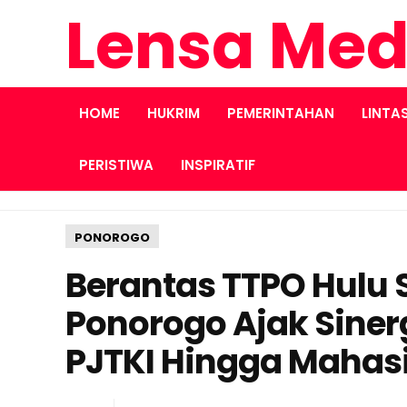
Lensa Med
HOME
HUKRIM
PEMERINTAHAN
LINTA
PERISTIWA
INSPIRATIF
PONOROGO
Berantas TTPO Hulu S
Ponorogo Ajak Siner
PJTKI Hingga Mahas