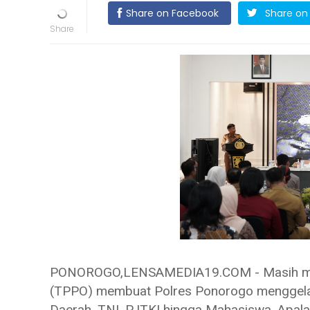
Share on Facebook
Share on 
PONOROGO,LENSAMEDIA19.COM - Masih mar
(TPPO) membuat Polres Ponorogo menggelar 
Daerah, TNI, PJTKI hingga Mahasiswa. Apalag