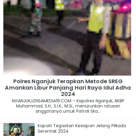
Polres Nganjuk Terapkan Metode SREG
Amankan Libur Panjang Hari Raya Idul Adha
2024
NGANJUK,LENSAMEDIA19.COM – Kapolres Nganjuk, AKBP
Muhammad, S.H., S.I.K., M.Si., menurunkan ratusan
anggotanya untuk Patroli Ska...
Kapolri Tegaskan Kesiapan Jelang Pilkada
Serentak 2024