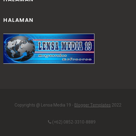
HALAMAN
Copyrights @ Lensa Media 19 -
Blogger Templates
2022
(+62) 0852-3310-8889