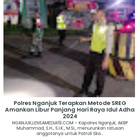
Polres Nganjuk Terapkan Metode SREG
Amankan Libur Panjang Hari Raya Idul Adha
2024
NGANJUK,LENSAMEDIA19.COM – Kapolres Nganjuk, AKBP
Muhammad, S.H., S.I.K., M.Si., menurunkan ratusan
anggotanya untuk Patroli Ska...