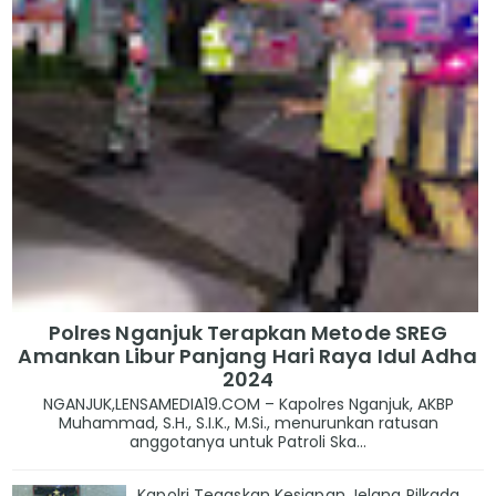
Polres Nganjuk Terapkan Metode SREG
Amankan Libur Panjang Hari Raya Idul Adha
2024
NGANJUK,LENSAMEDIA19.COM – Kapolres Nganjuk, AKBP
Muhammad, S.H., S.I.K., M.Si., menurunkan ratusan
anggotanya untuk Patroli Ska...
Kapolri Tegaskan Kesiapan Jelang Pilkada