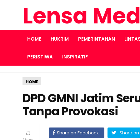
Lensa Med
HOME
HUKRIM
PEMERINTAHAN
LINTA
PERISTIWA
INSPIRATIF
HOME
DPD GMNI Jatim Ser
Tanpa Provokasi
Share on Facebook
Share on 