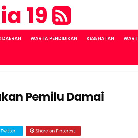
ia 19
S DAERAH
WARTA PENDIDIKAN
KESEHATAN
WART
ukan Pemilu Damai
Twitter
Share on Pinterest