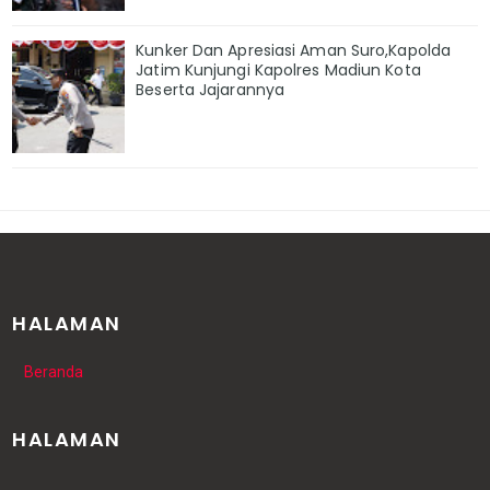
Kunker Dan Apresiasi Aman Suro,Kapolda
Jatim Kunjungi Kapolres Madiun Kota
Beserta Jajarannya
HALAMAN
Beranda
HALAMAN