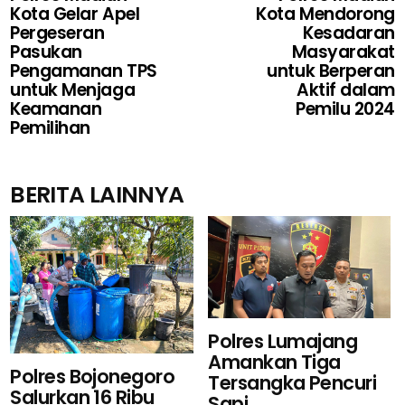
Kota Gelar Apel
Kota Mendorong
Pergeseran
Kesadaran
Pasukan
Masyarakat
Pengamanan TPS
untuk Berperan
untuk Menjaga
Aktif dalam
Keamanan
Pemilu 2024
Pemilihan
BERITA LAINNYA
Polres Lumajang
Amankan Tiga
Polres Bojonegoro
Tersangka Pencuri
Salurkan 16 Ribu
Sapi...