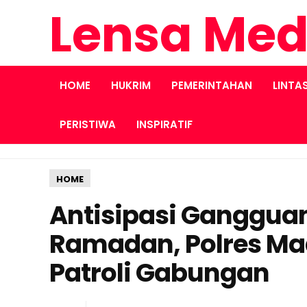
Lensa Med
HOME
HUKRIM
PEMERINTAHAN
LINTA
PERISTIWA
INSPIRATIF
HOME
Antisipasi Ganggua
Ramadan, Polres Mad
Patroli Gabungan