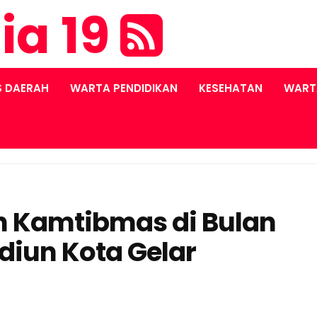
ia 19
S DAERAH
WARTA PENDIDIKAN
KESEHATAN
WART
n Kamtibmas di Bulan
iun Kota Gelar