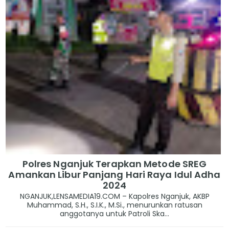
Polres Nganjuk Terapkan Metode SREG
Amankan Libur Panjang Hari Raya Idul Adha
2024
NGANJUK,LENSAMEDIA19.COM – Kapolres Nganjuk, AKBP
Muhammad, S.H., S.I.K., M.Si., menurunkan ratusan
anggotanya untuk Patroli Ska...