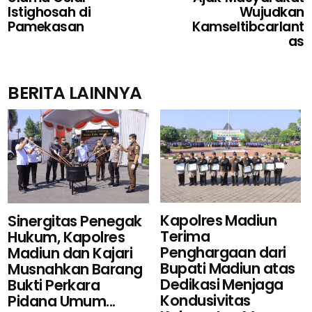
Istighosah di
Wujudkan
Pamekasan
Kamseltibcarlant
as
BERITA LAINNYA
Kapolres Madiun
Sinergitas Penegak
Terima
Hukum, Kapolres
Penghargaan dari
Madiun dan Kajari
Bupati Madiun atas
Musnahkan Barang
Dedikasi Menjaga
Bukti Perkara
Kondusivitas
Pidana Umum...