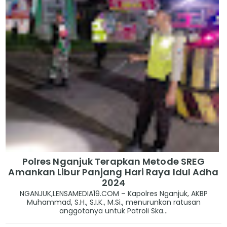
Polres Nganjuk Terapkan Metode SREG
Amankan Libur Panjang Hari Raya Idul Adha
2024
NGANJUK,LENSAMEDIA19.COM – Kapolres Nganjuk, AKBP
Muhammad, S.H., S.I.K., M.Si., menurunkan ratusan
anggotanya untuk Patroli Ska...