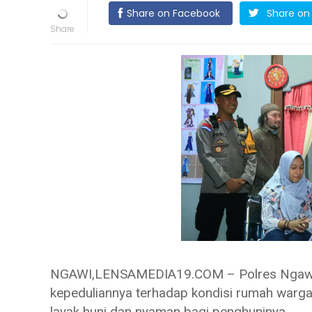
Share on Facebook
Share on 
NGAWI,LENSAMEDIA19.COM – Polres Ngawi 
kepeduliannya terhadap kondisi rumah warg
layak huni dan nyaman bagi penghuninya.