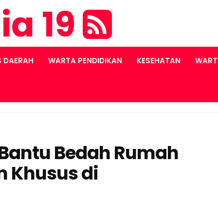
ia 19
S DAERAH
WARTA PENDIDIKAN
KESEHATAN
WART
, Bantu Bedah Rumah
 Khusus di