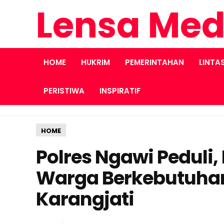
Lensa Med
HOME
HUKRIM
PEMERINTAHAN
LINTA
PERISTIWA
INSPIRATIF
HOME
Polres Ngawi Peduli
Warga Berkebutuhan
Karangjati