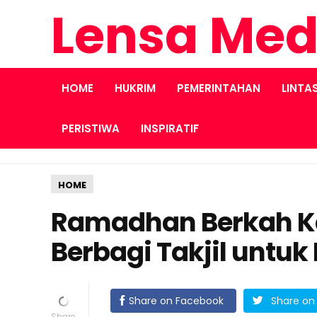
Lensa Med
HOME
HUKRIM
PEMERINTAHAN
LINTA
PERISTIWA
INSPIRATIF
HOME
Ramadhan Berkah Ka
Berbagi Takjil untu
Share on Facebook
Share on 