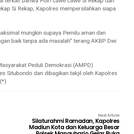
al terkait bahwa Polri cawe cawe Si Rekap dan
rekap Si Rekap, Kapolres mempersilahkan siapa
maksimal mungkin supaya Pemilu aman dan
engan baik tanpa ada masalah” terang AKBP Dwi
 Masyarakat Peduli Demokrasi (AMPD)
s Situbondo dan dibagikan takjil oleh Kapolres
(*)
Next Article
Silaturahmi Ramadan, Kapolres
Madiun Kota dan Keluarga Besar
Polsek Manguharjo Gelar Buka