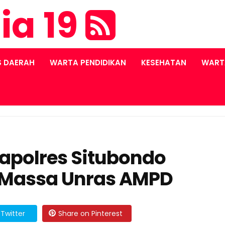
ia 19
S DAERAH
WARTA PENDIDIKAN
KESEHATAN
WART
polres Situbondo
k Massa Unras AMPD
Twitter
Share on Pinterest