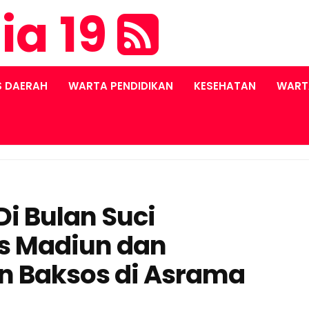
ia 19
S DAERAH
WARTA PENDIDIKAN
KESEHATAN
WART
i Bulan Suci
s Madiun dan
n Baksos di Asrama