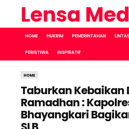
Lensa Med
HOME
HUKRIM
PEMERINTAHAN
LINTA
PERISTIWA
INSPIRATIF
HOME
Taburkan Kebaikan D
Ramadhan : Kapolre
Bhayangkari Bagika
SLB