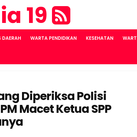
ia 19
S DAERAH
WARTA PENDIDIKAN
KESEHATAN
WART
ng Diperiksa Polisi
PM Macet Ketua SPP
anya