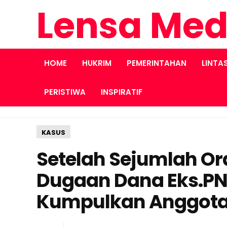
Lensa Med
HOME
HUKRIM
PEMERINTAHAN
LINTA
PERISTIWA
INSPIRATIF
KASUS
Setelah Sejumlah Ora
Dugaan Dana Eks.PN
Kumpulkan Anggot