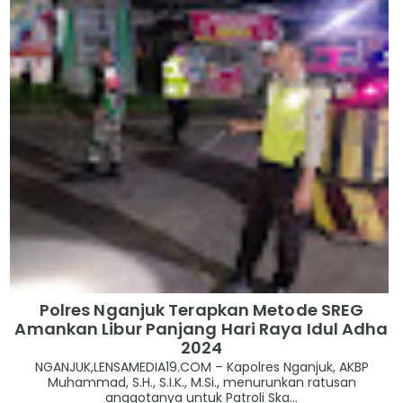
Polres Nganjuk Terapkan Metode SREG
Amankan Libur Panjang Hari Raya Idul Adha
2024
NGANJUK,LENSAMEDIA19.COM – Kapolres Nganjuk, AKBP
Muhammad, S.H., S.I.K., M.Si., menurunkan ratusan
anggotanya untuk Patroli Ska...