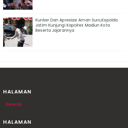
Kunker Dan Apresiasi Aman Suro,Kapolda
Jatim Kunjungi Kapolres Madiun Kota
Beserta Jajarannya
HALAMAN
Beranda
HALAMAN