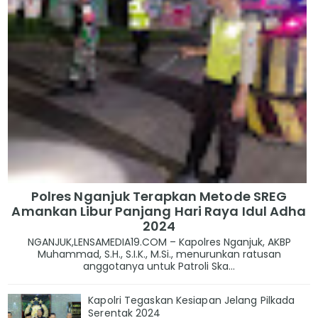
Polres Nganjuk Terapkan Metode SREG
Amankan Libur Panjang Hari Raya Idul Adha
2024
NGANJUK,LENSAMEDIA19.COM – Kapolres Nganjuk, AKBP
Muhammad, S.H., S.I.K., M.Si., menurunkan ratusan
anggotanya untuk Patroli Ska...
Kapolri Tegaskan Kesiapan Jelang Pilkada
Serentak 2024